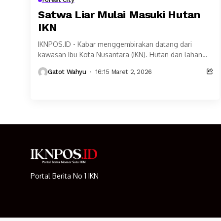
Satwa Liar Mulai Masuki Hutan
IKN
IKNPOS.ID - Kabar menggembirakan datang dari
kawasan Ibu Kota Nusantara (IKN). Hutan dan lahan
seluas 1.805 hektare yang direhabilitasi sejak 2024 kini
Gatot Wahyu
16:15 Maret 2, 2026
mulai...
Portal Berita No 1 IKN