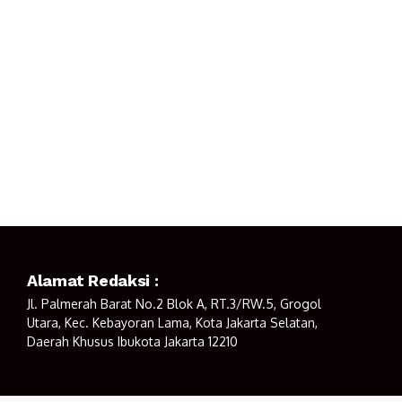
Alamat Redaksi :
Jl. Palmerah Barat No.2 Blok A, RT.3/RW.5, Grogol
Utara, Kec. Kebayoran Lama, Kota Jakarta Selatan,
Daerah Khusus Ibukota Jakarta 12210