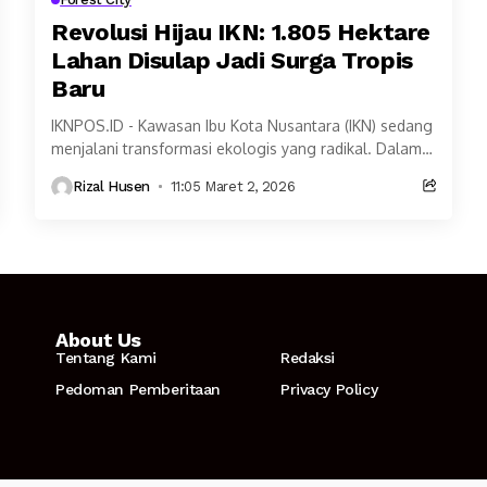
Revolusi Hijau IKN: 1.805 Hektare
Lahan Disulap Jadi Surga Tropis
Baru
IKNPOS.ID - Kawasan Ibu Kota Nusantara (IKN) sedang
menjalani transformasi ekologis yang radikal. Dalam
kunjungan kerja yang krusial pada Sabtu
Rizal Husen
11:05 Maret 2, 2026
(28/02/2026), Menteri Kehutanan...
About Us
Tentang Kami
Redaksi
Pedoman Pemberitaan
Privacy Policy