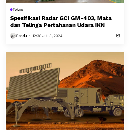
Tekno
Spesifikasi Radar GCI GM-403, Mata
dan Telinga Pertahanan Udara IKN
Pandu
12:38 Juli 3, 2024