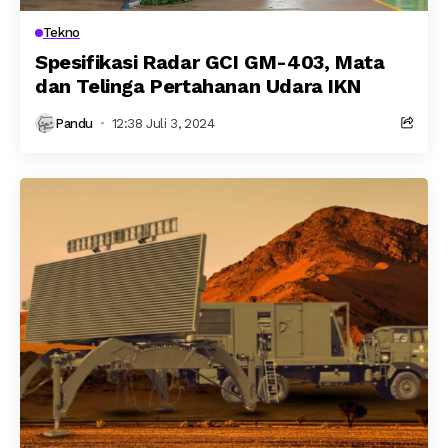
Tekno
Spesifikasi Radar GCI GM-403, Mata
dan Telinga Pertahanan Udara IKN
Pandu
12:38 Juli 3, 2024