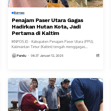
Borneo
Penajam Paser Utara Gagas
Hadirkan Hutan Kota, Jadi
Pertama di Kaltim
IKNPOS.ID - Kabupaten Penajam Paser Utara (PPU),
Kalimantan Timur (Kaltim) tengah menggagas
hadirnya kawasan hutan kota di wilayahnya. Kawasan
Pandu
06:37 Januari 12, 2025
hutan kota ini akan...