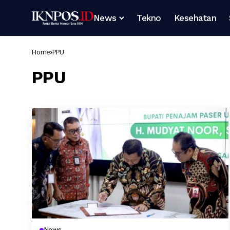
News
Tekno
Kesehatan
Home
PPU
PPU
News