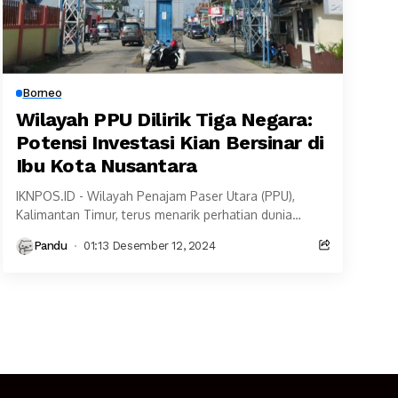
Borneo
Wilayah PPU Dilirik Tiga Negara:
Potensi Investasi Kian Bersinar di
Ibu Kota Nusantara
IKNPOS.ID - Wilayah Penajam Paser Utara (PPU),
Kalimantan Timur, terus menarik perhatian dunia
internasional. Sejak ditetapkan sebagai lokasi Ibu Kota
Pandu
01:13 Desember 12, 2024
Nusantara (IKN), wilayah...