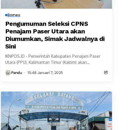
Borneo
Pengumuman Seleksi CPNS
Penajam Paser Utara akan
Diumumkan, Simak Jadwalnya di
Sini
IKNPOS.ID - Pemerintah Kabupaten Penajam Paser
Utara (PPU), Kalimantan Timur (Kaltim) akan
mengumumkan hasil seleksi Calon Pegawai Negeri
Pandu
15:48 Januari 7, 2025
Sipil (CPNS). Hasil seleksi CPNS...