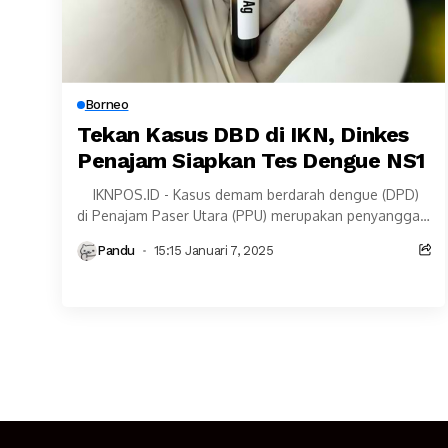
Borneo
Tekan Kasus DBD di IKN, Dinkes
Penajam Siapkan Tes Dengue NS1
IKNPOS.ID - Kasus demam berdarah dengue (DPD)
di Penajam Paser Utara (PPU) merupakan penyangga
Ibu Kota Nusantara (IKN) mengalami penurunan.
Pandu
15:15 Januari 7, 2025
Turunkan...