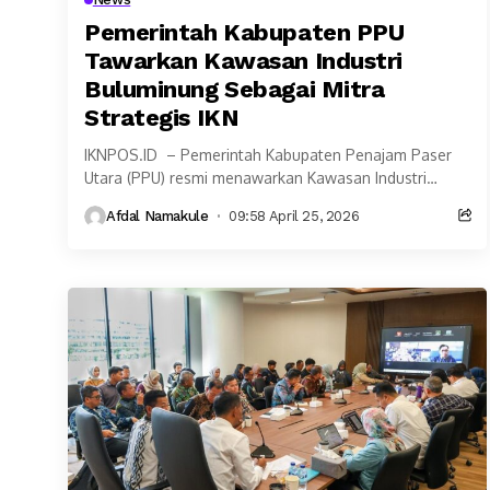
Pemerintah Kabupaten PPU
Tawarkan Kawasan Industri
Buluminung Sebagai Mitra
Strategis IKN
IKNPOS.ID – Pemerintah Kabupaten Penajam Paser
Utara (PPU) resmi menawarkan Kawasan Industri
Buluminung sebagai pusat pertumbuhan ekonomi
Afdal Namakule
09:58 April 25, 2026
baru yang terintegrasi langsung dengan wilayah...