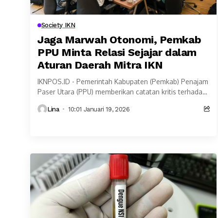
Society IKN
Jaga Marwah Otonomi, Pemkab
PPU Minta Relasi Sejajar dalam
Aturan Daerah Mitra IKN
IKNPOS.ID - Pemerintah Kabupaten (Pemkab) Penajam
Paser Utara (PPU) memberikan catatan kritis terhadap
rencana Otorita Ibu Kota Nusantara (OIKN) mengenai
Lina
10:01 Januari 19, 2026
mekanisme penetapan "Daerah...