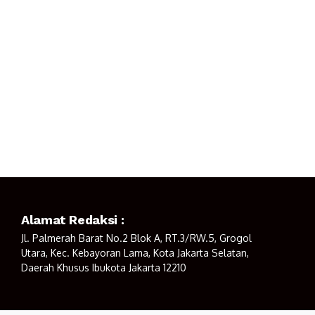
Alamat Redaksi :
Jl. Palmerah Barat No.2 Blok A, RT.3/RW.5, Grogol
Utara, Kec. Kebayoran Lama, Kota Jakarta Selatan,
Daerah Khusus Ibukota Jakarta 12210