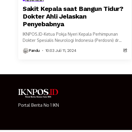
Sakit Kepala saat Bangun Tidur?
Dokter Ahli Jelaskan
Penyebabnya
IKNPOS.ID-Ketua Pokja Nyeri Kepala Perhimpunan
Dokter Spesialis Neurologi Indonesia (Perdosni) dr
Devi Ariani Sudibyo, SpN menjelaskan penyebab
Pandu
10:03 Juli 11, 2024
seseorang justru merasakan sakit kepala ketika...
Portal Berita No 1 IKN