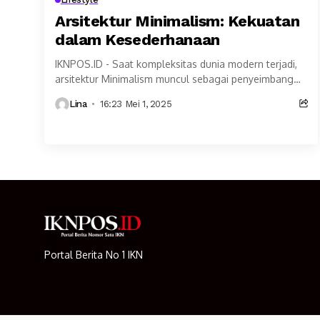
Arsitektur Minimalism: Kekuatan
dalam Kesederhanaan
IKNPOS.ID - Saat kompleksitas dunia modern terjadi,
arsitektur Minimalism muncul sebagai penyeimbang
yang menenangkan. Gaya ini tidak hanya
Lina
16:23 Mei 1, 2025
mengutamakan keindahan visual, tapi juga...
Portal Berita No 1 IKN