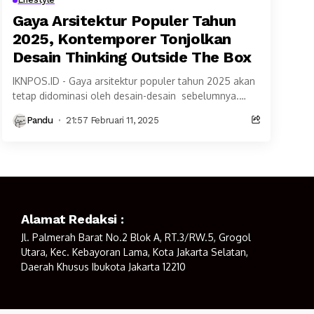
Gaya Arsitektur Populer Tahun
2025, Kontemporer Tonjolkan
Desain Thinking Outside The Box
IKNPOS.ID - Gaya arsitektur populer tahun 2025 akan
tetap didominasi oleh desain-desain sebelumnya.
Desain minimalis, modern hingga kontemporer masuk
Pandu
21:57 Februari 11, 2025
dalam gaya arsitektur populer...
Alamat Redaksi :
Jl. Palmerah Barat No.2 Blok A, RT.3/RW.5, Grogol
Utara, Kec. Kebayoran Lama, Kota Jakarta Selatan,
Daerah Khusus Ibukota Jakarta 12210