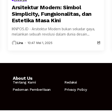
Arsitektur Modern: Simbol
Simplicity, Fungsionalitas, dan
Estetika Masa Kini
IKNPOS.ID - Arsitektur Modern bukan sekadar gaya,
melainkan sebuah revolusi dalam dunia desain
bangunan. Lahir dari pergolakan budaya dan
Lina
10:47 Mei 1, 2025
kemajuan teknologi di awal...
About Us
Tentang Kami
Redaksi
Pedoman Pemberitaan
Privacy Policy