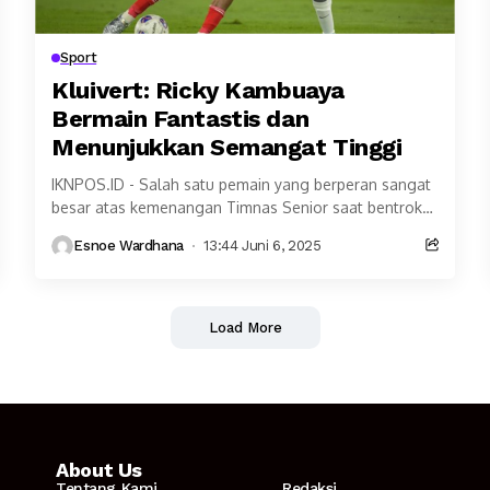
Sport
Kluivert: Ricky Kambuaya
Bermain Fantastis dan
Menunjukkan Semangat Tinggi
IKNPOS.ID - Salah satu pemain yang berperan sangat
besar atas kemenangan Timnas Senior saat bentrok
dengan China di Stadion Utama Gelora Bung Karno...
Esnoe Wardhana
13:44 Juni 6, 2025
Load More
About Us
Tentang Kami
Redaksi