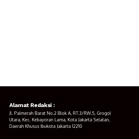
Alamat Redaksi :
Jl. Palmerah Barat No.2 Blok A, RT.3/RW.5, Grogol
Utara, Kec. Kebayoran Lama, Kota Jakarta Selatan,
Daerah Khusus Ibukota Jakarta 12210