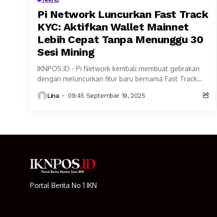
Pi Network Luncurkan Fast Track
KYC: Aktifkan Wallet Mainnet
Lebih Cepat Tanpa Menunggu 30
Sesi Mining
IKNPOS.ID - Pi Network kembali membuat gebrakan
dengan meluncurkan fitur baru bernama Fast Track
KYC. Inovasi ini memungkinkan para Pionir baru untuk
Lina
09:45 September 19, 2025
melakukan...
Portal Berita No 1 IKN