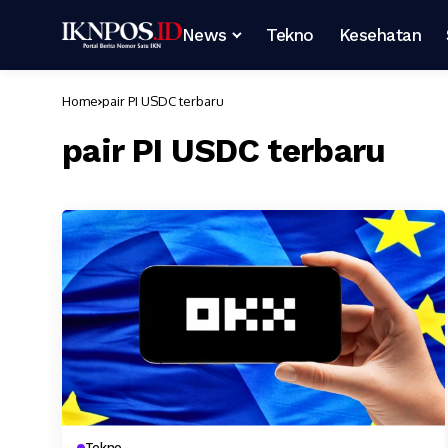
News
Tekno
Kesehatan
Home
pair PI USDC terbaru
pair PI USDC terbaru
Tekno