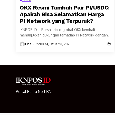
OKX Resmi Tambah Pair PI/USDC:
Apakah Bisa Selamatkan Harga
Pi Network yang Terpuruk?
IKNPOS.ID – Bursa kripto global OKX kembali
menunjukkan dukungan terhadap Pi Network dengan
resmi menambahkan pair PI/USDC. Langkah ini
Lina
12:00 Agustus 23, 2025
diharapkan mampu meningkatkan likuiditas...
Portal Berita No 1 IKN