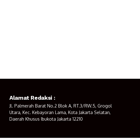
Alamat Redaksi :
Jl. Palmerah Barat No.2 Blok A, RT.3/RW.5, Grogol
Utara, Kec. Kebayoran Lama, Kota Jakarta Selatan,
Daerah Khusus Ibukota Jakarta 12210