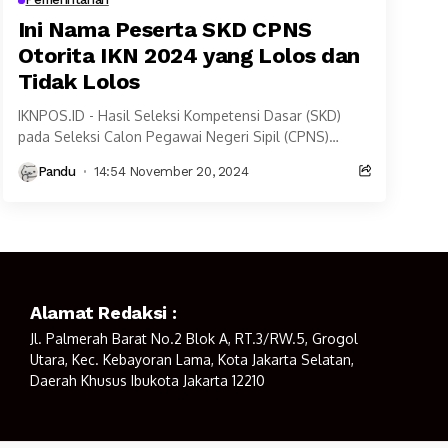
Ini Nama Peserta SKD CPNS
Otorita IKN 2024 yang Lolos dan
Tidak Lolos
IKNPOS.ID - Hasil Seleksi Kompetensi Dasar (SKD)
pada Seleksi Calon Pegawai Negeri Sipil (CPNS)
Otorita IKN Tahun 2024, telah diumumkan. Ini
Pandu
14:54 November 20, 2024
berdasarkan pengumuman...
Alamat Redaksi :
Jl. Palmerah Barat No.2 Blok A, RT.3/RW.5, Grogol
Utara, Kec. Kebayoran Lama, Kota Jakarta Selatan,
Daerah Khusus Ibukota Jakarta 12210