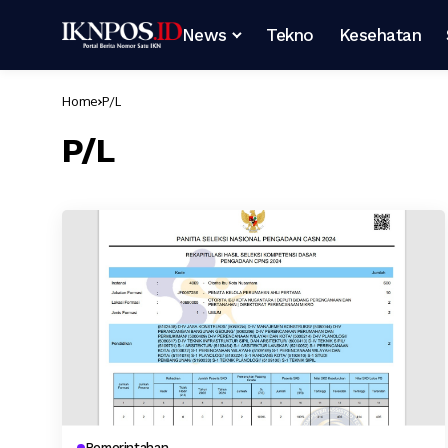
News
Tekno
Kesehatan
Home
P/L
P/L
Pemerintahan