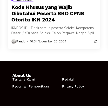
Kode Khusus yang Wajib
Diketahui Peserta SKD CPNS
Otorita IKN 2024
IKNPOS.ID - Tidak semua peserta Seleksi Kompetensi
Dasar (SKD) pada Seleksi Calon Pegawai Negeri Sipil
(CPNS) Otorita IKN Tahun 2024, dinyatakan lolos.
Pandu
16:01 November 20, 2024
Ada...
About Us
Tentang Kami
Redaksi
Pedoman Pemberitaan
Privacy Policy