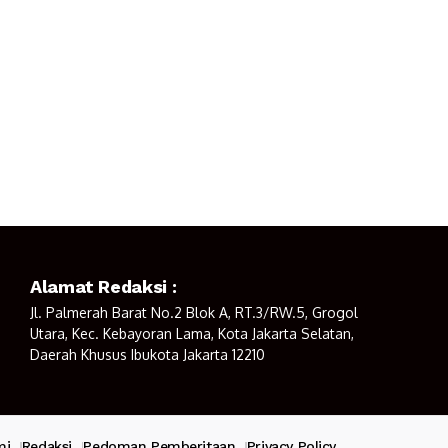
Alamat Redaksi :
Jl. Palmerah Barat No.2 Blok A, RT.3/RW.5, Grogol
Utara, Kec. Kebayoran Lama, Kota Jakarta Selatan,
Daerah Khusus Ibukota Jakarta 12210
mi
Redaksi
Pedoman Pemberitaan
Privacy Policy