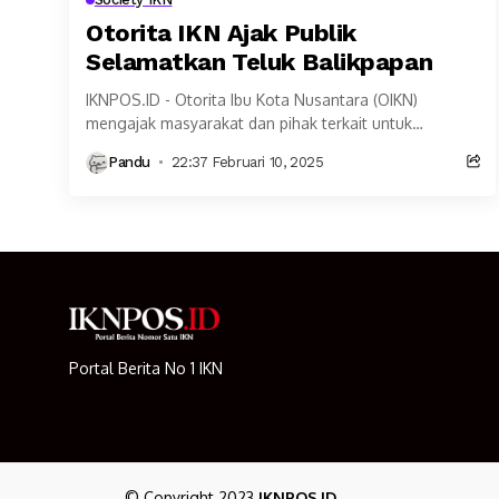
Otorita IKN Ajak Publik
Selamatkan Teluk Balikpapan
IKNPOS.ID - Otorita Ibu Kota Nusantara (OIKN)
mengajak masyarakat dan pihak terkait untuk
berpartisipasi aktif dalam mencari solusi atas
Pandu
22:37 Februari 10, 2025
permasalahan lingkungan di Teluk...
Portal Berita No 1 IKN
© Copyright 2023
IKNPOS.ID