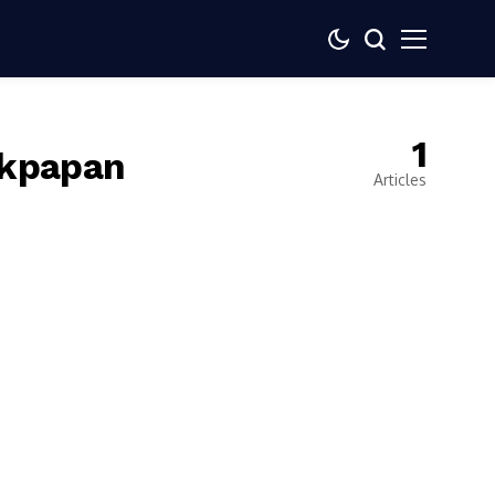
1
ikpapan
Articles