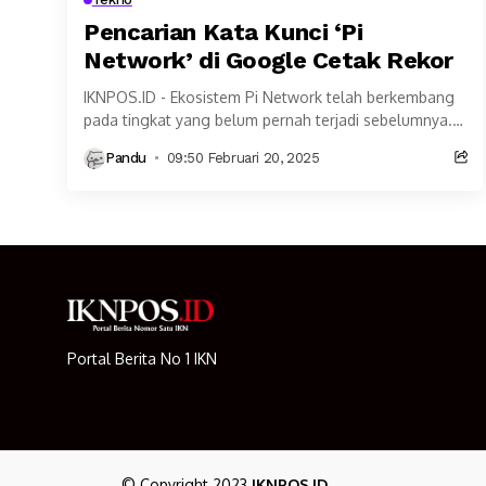
Pencarian Kata Kunci ‘Pi
Network’ di Google Cetak Rekor
IKNPOS.ID - Ekosistem Pi Network telah berkembang
pada tingkat yang belum pernah terjadi sebelumnya.
Pencarian kata kunci Pi Network di mesin google
Pandu
09:50 Februari 20, 2025
mencapai...
Portal Berita No 1 IKN
© Copyright 2023
IKNPOS.ID