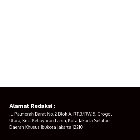
Alamat Redaksi :
Jl. Palmerah Barat No.2 Blok A, RT.3/RW.5, Grogol
Utara, Kec. Kebayoran Lama, Kota Jakarta Selatan,
Daerah Khusus Ibukota Jakarta 12210