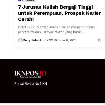
7 Jurusan Kuliah Bergaji Tinggi
untuk Perempuan, Prospek Karier
Cerah!
IKNPOS.ID - Memilih jurusan kuliah memang bukan
perkara mudah. Banyak faktor yang harus
dipertimbangkan, mulai dari minat, kemampuan,
Derry Sutardi
17:22 Oktober 6, 2025
hingga prospek kerja dan gaji...
Portal Berita No 1 IKN