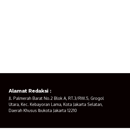
Alamat Redaksi :
Jl. Palmerah Barat No.2 Blok A, RT.3/RW.5, Grogol
Utara, Kec. Kebayoran Lama, Kota Jakarta Selatan,
Daerah Khusus Ibukota Jakarta 12210