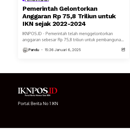
Pemerintah Gelontorkan
Anggaran Rp 75,8 Triliun untuk
IKN sejak 2022-2024
IKNPOS.ID - Pemerintah telah menggelontorkan
anggaran sebesar Rp 75,8 triliun untuk pembangunan
Ibu Kota Nusantara (IKN) sejak 2022 hingga 2024.
Pandu
15:36 Januari 6, 2025
Sementara anggaran pembangunan...
Portal Berita No 1 IKN