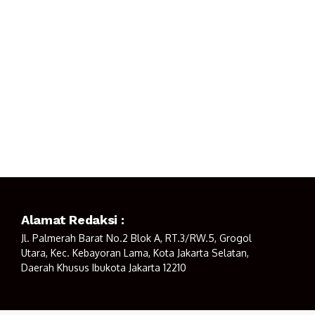
Alamat Redaksi :
Jl. Palmerah Barat No.2 Blok A, RT.3/RW.5, Grogol
Utara, Kec. Kebayoran Lama, Kota Jakarta Selatan,
Daerah Khusus Ibukota Jakarta 12210