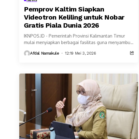
Pemprov Kaltim Siapkan
Videotron Keliling untuk Nobar
Gratis Piala Dunia 2026
IKNPOS.ID - Pemerintah Provinsi Kalimantan Timur
mulai menyiapkan berbagai fasilitas guna menyambut
antusiasme masyarakat terhadap ajang Piala Dunia
Afdal Namakule
12:19 Mei 3, 2026
2026. Salah satu langkah yang...