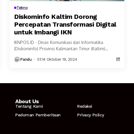
Tekno
Diskominfo Kaltim Dorong
Percepatan Transformasi Digital
untuk Imbangi IKN
IKNPOS.ID - Dinas Komunikasi dan Informatika
(Diskominfo) Provinsi Kalimantan Timur (Kaltim)
menekankan pentingnya percepatan transformasi
Pandu
01:14 Oktober 19, 2024
digital untuk mengimbangi perkembangan di Ibu Kota
Nusantara...
About Us
Tentang Kami
Redaksi
Pedoman Pemberitaan
Privacy Policy