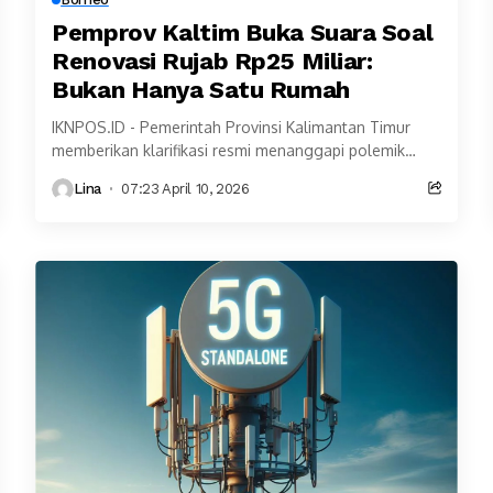
Pemprov Kaltim Buka Suara Soal
Renovasi Rujab Rp25 Miliar:
Bukan Hanya Satu Rumah
IKNPOS.ID - Pemerintah Provinsi Kalimantan Timur
memberikan klarifikasi resmi menanggapi polemik
anggaran renovasi Rumah Jabatan (Rujab) Gubernur
Lina
07:23 April 10, 2026
dan Wakil Gubernur Kaltim yang menyentuh...