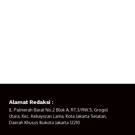
Alamat Redaksi :
Jl. Palmerah Barat No.2 Blok A, RT.3/RW.5, Grogol
Utara, Kec. Kebayoran Lama, Kota Jakarta Selatan,
Daerah Khusus Ibukota Jakarta 12210