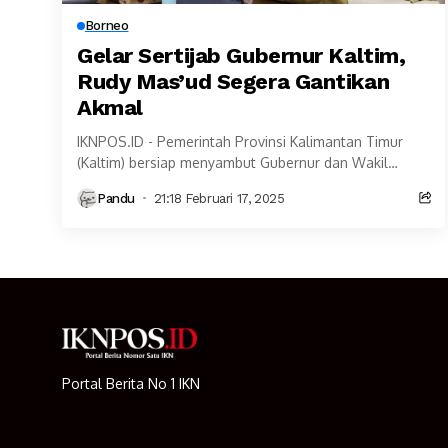
Borneo
Gelar Sertijab Gubernur Kaltim,
Rudy Mas’ud Segera Gantikan
Akmal
IKNPOS.ID - Pemerintah Provinsi Kalimantan Timur
(Kaltim) bersiap menyambut Gubernur dan Wakil
Gubernur Kalimantan Timur (Kaltim) terpilih Rudy
Pandu
21:18 Februari 17, 2025
Mas'ud dan Seno Aji. Keduanya...
Portal Berita No 1 IKN