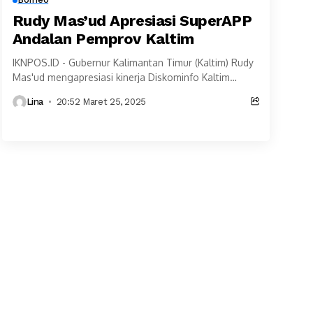
Rudy Mas’ud Apresiasi SuperAPP
Andalan Pemprov Kaltim
IKNPOS.ID - Gubernur Kalimantan Timur (Kaltim) Rudy
Mas'ud mengapresiasi kinerja Diskominfo Kaltim
sebagai garda terdepan penyampai informasi ke
Lina
20:52 Maret 25, 2025
masyarakat. Beberapa program aplikasi yang...