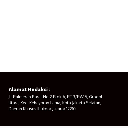
Alamat Redaksi :
Jl. Palmerah Barat No.2 Blok A, RT.3/RW.5, Grogol
Utara, Kec. Kebayoran Lama, Kota Jakarta Selatan,
Daerah Khusus Ibukota Jakarta 12210