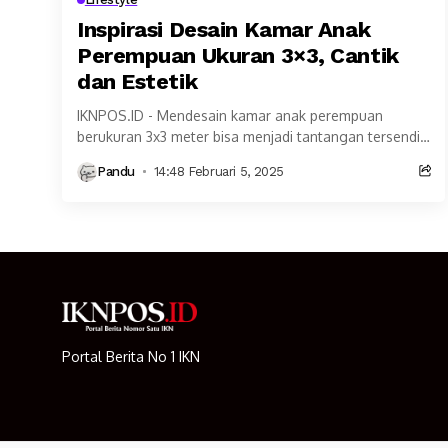
Inspirasi Desain Kamar Anak
Perempuan Ukuran 3×3, Cantik
dan Estetik
IKNPOS.ID - Mendesain kamar anak perempuan
berukuran 3x3 meter bisa menjadi tantangan tersendiri
bagi para orang tua. Ukuran yang terbatas menuntut
Pandu
14:48 Februari 5, 2025
kreativitas dalam...
Portal Berita No 1 IKN