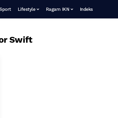
Sport
Lifestyle
Ragam IKN
Indeks
or Swift