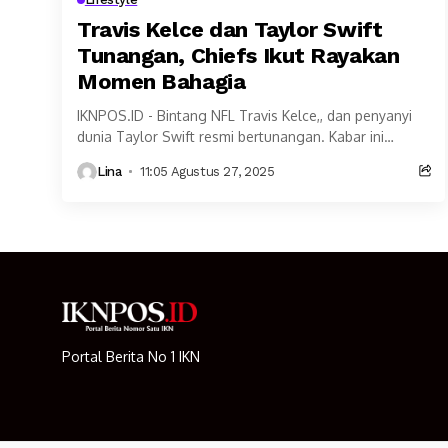
Travis Kelce dan Taylor Swift
Tunangan, Chiefs Ikut Rayakan
Momen Bahagia
IKNPOS.ID - Bintang NFL Travis Kelce,, dan penyanyi
dunia Taylor Swift resmi bertunangan. Kabar ini
diumumkan melalui akun Instagram Swift dan
Lina
11:05 Agustus 27, 2025
langsung menjadi...
Portal Berita No 1 IKN