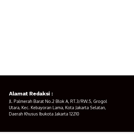
Alamat Redaksi :
Jl. Palmerah Barat No.2 Blok A, RT.3/RW.5, Grogol
Utara, Kec. Kebayoran Lama, Kota Jakarta Selatan,
Daerah Khusus Ibukota Jakarta 12210