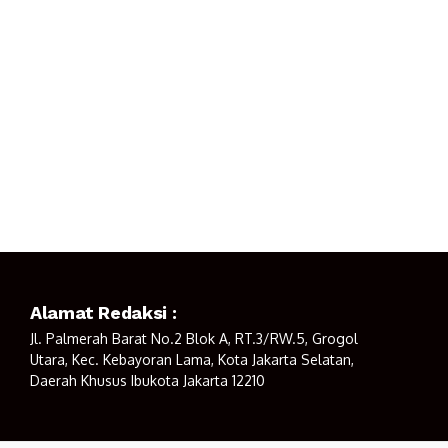
Alamat Redaksi :
Jl. Palmerah Barat No.2 Blok A, RT.3/RW.5, Grogol
Utara, Kec. Kebayoran Lama, Kota Jakarta Selatan,
Daerah Khusus Ibukota Jakarta 12210