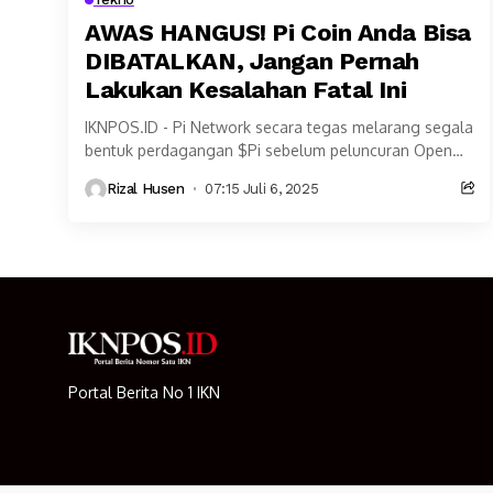
AWAS HANGUS! Pi Coin Anda Bisa
DIBATALKAN, Jangan Pernah
Lakukan Kesalahan Fatal Ini
IKNPOS.ID - Pi Network secara tegas melarang segala
bentuk perdagangan $Pi sebelum peluncuran Open
Mainnet resmi. Menurut kebijakan resmi yang
Rizal Husen
07:15 Juli 6, 2025
dikeluarkan oleh @TimPiCore, semua...
Portal Berita No 1 IKN