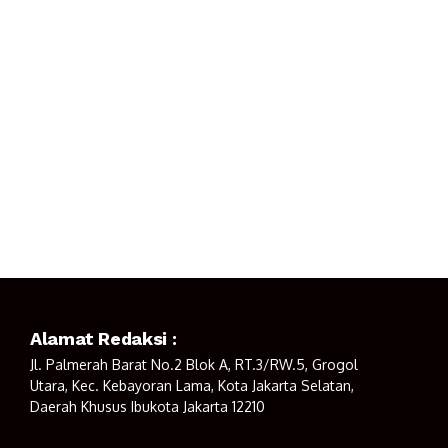
Alamat Redaksi :
Jl. Palmerah Barat No.2 Blok A, RT.3/RW.5, Grogol
Utara, Kec. Kebayoran Lama, Kota Jakarta Selatan,
Daerah Khusus Ibukota Jakarta 12210