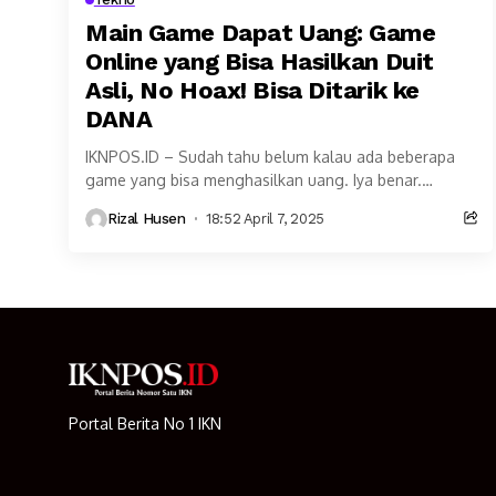
Main Game Dapat Uang: Game
Online yang Bisa Hasilkan Duit
Asli, No Hoax! Bisa Ditarik ke
DANA
IKNPOS.ID – Sudah tahu belum kalau ada beberapa
game yang bisa menghasilkan uang. Iya benar.
Seperti Hago, Growtopia, dan Mermaid Tales. Selain
Rizal Husen
18:52 April 7, 2025
itu,...
Portal Berita No 1 IKN