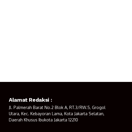
Alamat Redaksi :
Jl. Palmerah Barat No.2 Blok A, RT.3/RW.5, Grogol
Utara, Kec. Kebayoran Lama, Kota Jakarta Selatan,
Daerah Khusus Ibukota Jakarta 12210