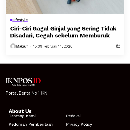
Lifestyle
Ciri-Ciri Gagal Ginjal yang Sering Tidak
Disadari, Cegah sebelum Memburuk
Makruf
15:39 Februari 14, 2026
Portal Berita No 1 IKN
About Us
Tentang Kami
Redaksi
Pedoman Pemberitaan
Privacy Policy