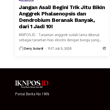
Jangan Asal! Begini Trik Jitu Bikin
Anggrek Phalaenopsis dan
Dendrobium Beranak Banyak,
dari 1 Jadi 10!
IKNPOS.ID - Tanaman anggrek sudah lama dikenal
sebagai tanaman hias eksotis dengan bunga yang
memesona dan daya tarik estetika tinggi. Tak heran
Derry Sutardi
11:17 Juli 5, 2025
jika...
Portal Berita No 1 IKN