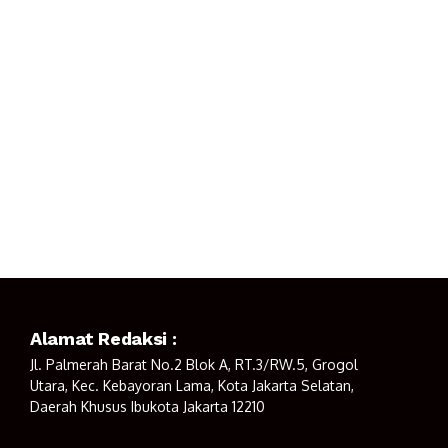
Alamat Redaksi :
Jl. Palmerah Barat No.2 Blok A, RT.3/RW.5, Grogol
Utara, Kec. Kebayoran Lama, Kota Jakarta Selatan,
Daerah Khusus Ibukota Jakarta 12210