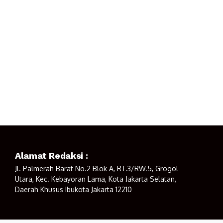
Alamat Redaksi :
Jl. Palmerah Barat No.2 Blok A, RT.3/RW.5, Grogol
Utara, Kec. Kebayoran Lama, Kota Jakarta Selatan,
Daerah Khusus Ibukota Jakarta 12210