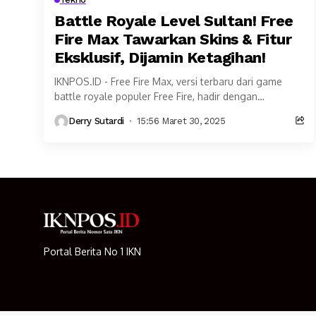
Battle Royale Level Sultan! Free
Fire Max Tawarkan Skins & Fitur
Eksklusif, Dijamin Ketagihan!
IKNPOS.ID - Free Fire Max, versi terbaru dari game
battle royale populer Free Fire, hadir dengan
peningkatan grafis yang memukau dan fitur inovatif...
Derry Sutardi
15:56 Maret 30, 2025
Portal Berita No 1 IKN