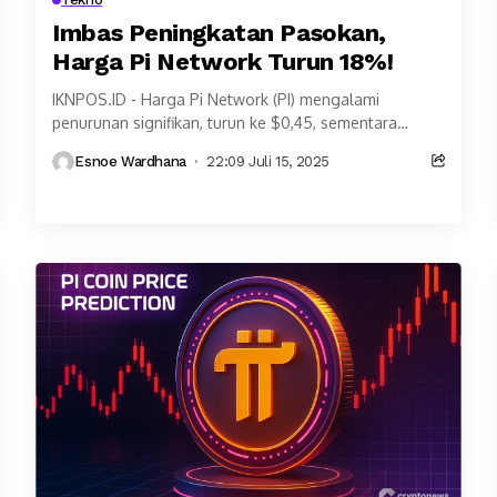
Imbas Peningkatan Pasokan,
Harga Pi Network Turun 18%!
IKNPOS.ID - Harga Pi Network (PI) mengalami
penurunan signifikan, turun ke $0,45, sementara
Bitcoin (BTC) melonjak ke level tertinggi sepanjang
Esnoe Wardhana
22:09 Juli 15, 2025
masa di $122.000....