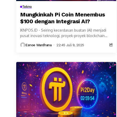
Tekno
Mungkinkah Pi Coin Menembus
$100 dengan Integrasi AI?
IKNPOS.ID - Seiring kecerdasan buatan (AI) menjadi
pusat inovasi teknologi, proyek-proyek blockchain
seperti Pi Coin mulai memanfaatkan gelombang
Esnoe Wardhana
22:45 Juli 9, 2025
disruptif ini. Dengan pasar AI...