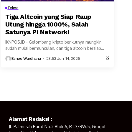
Tekno
Tiga Altcoin yang Siap Raup
Utung hingga 1000%, Salah
Satunya Pi Network!
IKNPOS.ID - Gelombang kripto berikutnya mungkin
sudah mulai bermunculan, dan tiga altcoin bersiap
untuk potensi kenaikan. Selain Cardano (ADA) dan
Esnoe Wardhana
23:53 Juni 14, 2025
Remittix, Pi Network...
Alamat Redaksi :
Jl. Palmerah Barat No.2 Blok A, RT.3/RW.5, Grogol