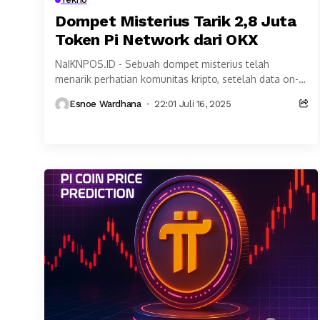
Dompet Misterius Tarik 2,8 Juta
Token Pi Network dari OKX
NaIKNPOS.ID - Sebuah dompet misterius telah
menarik perhatian komunitas kripto, setelah data on-
chain dari PiScan mengungkapkan bahwa dompet
Esnoe Wardhana
22:01 Juli 16, 2025
tersebut telah menarik jutaan token...