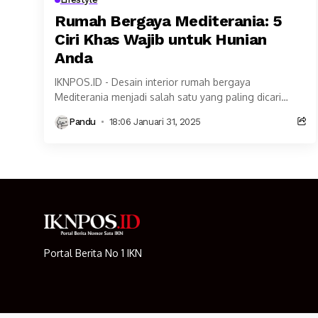
Rumah Bergaya Mediterania: 5
Ciri Khas Wajib untuk Hunian
Anda
IKNPOS.ID - Desain interior rumah bergaya
Mediterania menjadi salah satu yang paling dicari
dalam dunia arsitektur dan dekorasi. Terinspirasi
Pandu
18:06 Januari 31, 2025
keindahan alam, budaya dan...
Portal Berita No 1 IKN