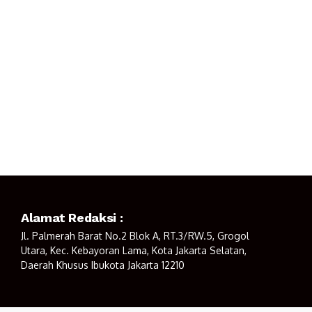
Alamat Redaksi :
Jl. Palmerah Barat No.2 Blok A, RT.3/RW.5, Grogol
Utara, Kec. Kebayoran Lama, Kota Jakarta Selatan,
Daerah Khusus Ibukota Jakarta 12210