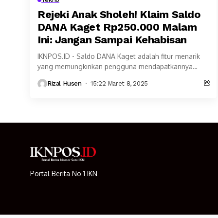
Rejeki Anak Sholeh! Klaim Saldo
DANA Kaget Rp250.000 Malam
Ini: Jangan Sampai Kehabisan
IKNPOS.ID - Saldo DANA Kaget adalah fitur menarik
yang memungkinkan pengguna mendapatkannya
secara gratis. Nah, malam ini, Sabtu 8 Maret 2025,
Rizal Husen
15:22 Maret 8, 2025
Anda berkesempatan...
Portal Berita No 1 IKN