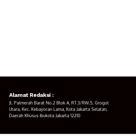
Alamat Redaksi :
Jl. Palmerah Barat No.2 Blok A, RT.3/RW.5, Grogol
Utara, Kec. Kebayoran Lama, Kota Jakarta Selatan,
Daerah Khusus Ibukota Jakarta 12210