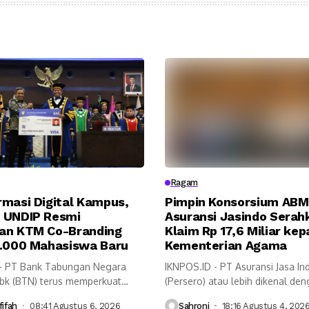
Ragam
rmasi Digital Kampus,
Pimpin Konsorsium ABM
 UNDIP Resmi
Asuransi Jasindo Serah
an KTM Co-Branding
Klaim Rp 17,6 Miliar ke
7.000 Mahasiswa Baru
Kementerian Agama
- PT Bank Tabungan Negara
IKNPOS.ID - PT Asuransi Jasa In
Tbk (BTN) terus memperkuat
(Persero) atau lebih dikenal de
Asuransi...
ifah
08:41 Agustus 6, 2026
Sahroni
18:16 Agustus 4, 202