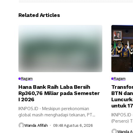
Related Articles
Ragam
Ragam
Hana Bank Raih Laba Bersih
Transfo
Rp360,76 Miliar pada Semester
BTN dan
I 2026
Luncurk
untuk 1
IKNPOS.ID - Meskipun perekonomian
global masih menghadapi tekanan, PT
IKNPOS.ID 
Bank KEB Hana...
(Persero) 
Wanda Afifah
09:48 Agustus 6, 2026
peran...
Wanda Af