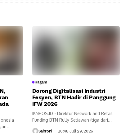
Ragam
N,
Dorong Digitalisasi Industri
kan
Fesyen, BTN Hadir di Panggung
pada
IFW 2026
IKNPOS.ID - Direktur Network and Retail
donesia
Funding BTN Rully Setiawan (tiga dari...
ngan
Sahroni
20:48 Juli 29, 2026
6