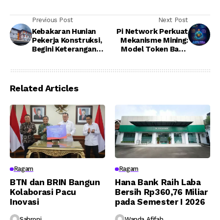
Previous Post
Next Post
Kebakaran Hunian
Pi Network Perkuat
Pekerja Konstruksi,
Mekanisme Mining:
Begini Keterangan
Model Token Baru,
Resmi Otorita IKN
Reward Dinamis, dan
Soal Dampak dan
Arah Masa Depan
Penanganannya
Related Articles
Ragam
Ragam
BTN dan BRIN Bangun
Hana Bank Raih Laba
Kolaborasi Pacu
Bersih Rp360,76 Miliar
Inovasi
pada Semester I 2026
Sahroni
Wanda Afifah