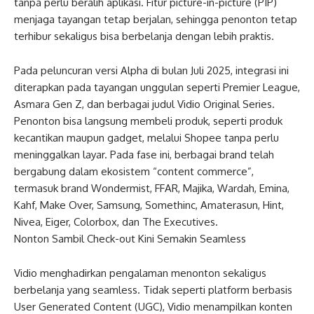
tanpa perlu beralih aplikasi. Fitur picture-in-picture (PIP)
menjaga tayangan tetap berjalan, sehingga penonton tetap
terhibur sekaligus bisa berbelanja dengan lebih praktis.
Pada peluncuran versi Alpha di bulan Juli 2025, integrasi ini
diterapkan pada tayangan unggulan seperti Premier League,
Asmara Gen Z, dan berbagai judul Vidio Original Series.
Penonton bisa langsung membeli produk, seperti produk
kecantikan maupun gadget, melalui Shopee tanpa perlu
meninggalkan layar. Pada fase ini, berbagai brand telah
bergabung dalam ekosistem “content commerce”,
termasuk brand Wondermist, FFAR, Majika, Wardah, Emina,
Kahf, Make Over, Samsung, Somethinc, Amaterasun, Hint,
Nivea, Eiger, Colorbox, dan The Executives.
Nonton Sambil Check-out Kini Semakin Seamless
Vidio menghadirkan pengalaman menonton sekaligus
berbelanja yang seamless. Tidak seperti platform berbasis
User Generated Content (UGC), Vidio menampilkan konten