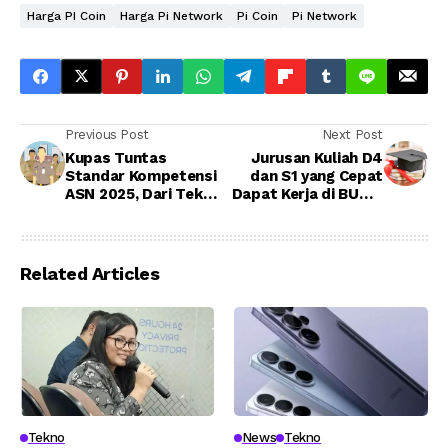
Harga PI Coin
Harga Pi Network
Pi Coin
Pi Network
Previous Post
Next Post
Kupas Tuntas
Jurusan Kuliah D4
Standar Kompetensi
dan S1 yang Cepat
ASN 2025, Dari Teknis
Dapat Kerja di BUMN
hingga Sosial-
2025: Dari Pertamina,
Kultural
PLN hingga KAI
Related Articles
Tekno
News
Tekno