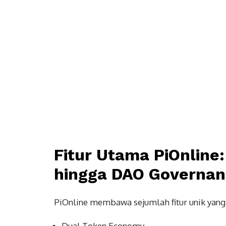
Fitur Utama PiOnline
hingga DAO Governa
PiOnline membawa sejumlah fitur unik yan
Dual Token Economy