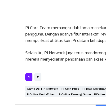
Pi Core Team memang sudah lama menekan
pengguna. Dengan adanya fitur interaktif, 
memperkuat utilitas koin Pi dalam kehidupa
Selain itu, Pi Network juga terus mendoron
mereka menyediakan pendanaan dan akses ke
1
2
Game DeFi Pi Network
Pi Coin Price
Pi DAO Governa
PiOnline Dual-Token
PiOnline Farming Game
PiOnlin