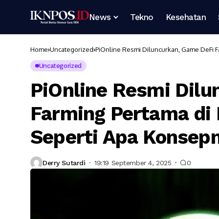
News
Tekno
Kesehatan
Home
Uncategorized
PiOnline Resmi Diluncurkan, Game DeFi F
Uncategorized
PiOnline Resmi Dilu
Farming Pertama di 
Seperti Apa Konsep
Derry Sutardi
19:19 September 4, 2025
0