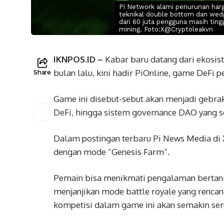
Pi Network alami penurunan harg
teknikal double bottom dan wed
dari 60 juta pengguna masih tin
mining. Foto:X@Cryptoleakvn
IKNPOS.ID –
Kabar baru datang dari ekosist
bulan lalu, kini hadir PiOnline, game DeFi p
Share
Game ini disebut-sebut akan menjadi gebra
DeFi, hingga sistem governance DAO yang 
Dalam postingan terbaru Pi News Media di 
dengan mode “Genesis Farm”.
Pemain bisa menikmati pengalaman bertani 
menjanjikan mode battle royale yang rencan
kompetisi dalam game ini akan semakin ser