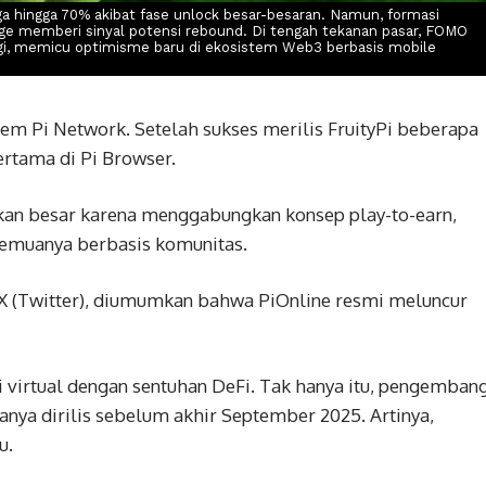
a hingga 70% akibat fase unlock besar-besaran. Namun, formasi
ge memberi sinyal potensi rebound. Di tengah tekanan pasar, FOMO
ggi, memicu optimisme baru di ekosistem Web3 berbasis mobile
em Pi Network. Setelah sukses merilis FruityPi beberapa
ertama di Pi Browser.
kan besar karena menggabungkan konsep play-to-earn,
semuanya berbasis komunitas.
X (Twitter), diumumkan bahwa PiOnline resmi meluncur
virtual dengan sentuhan DeFi. Tak hanya itu, pengemban
anya dirilis sebelum akhir September 2025. Artinya,
u.