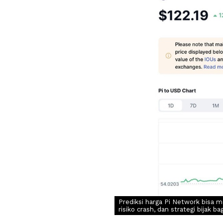
Prediksi harga Pi Network bisa me
risiko crash, dan strategi bijak ba