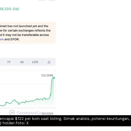
ncapai $122 per koin saat listing. Simak analisis, potensi keuntungan,
gi holder.Foto: X