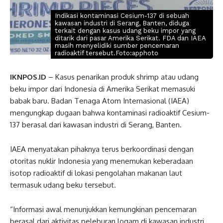
Indikasi kontaminasi Cesium-137 di sebuah
kawasan industri di Serang, Banten, diduga
terkait dengan kasus udang beku impor yang
ditarik dari pasar Amerika Serikat. FDA dan IAEA
masih menyelidiki sumber pencemaran
radioaktif tersebut.Foto:apphoto
IKNPOS.ID
– Kasus penarikan produk shrimp atau udang
beku impor dari Indonesia di Amerika Serikat memasuki
babak baru. Badan Tenaga Atom Internasional (IAEA)
mengungkap dugaan bahwa kontaminasi radioaktif Cesium-
137 berasal dari kawasan industri di Serang, Banten.
IAEA menyatakan pihaknya terus berkoordinasi dengan
otoritas nuklir Indonesia yang menemukan keberadaan
isotop radioaktif di lokasi pengolahan makanan laut
termasuk udang beku tersebut.
“Informasi awal menunjukkan kemungkinan pencemaran
berasal dari aktivitas peleburan logam di kawasan industri