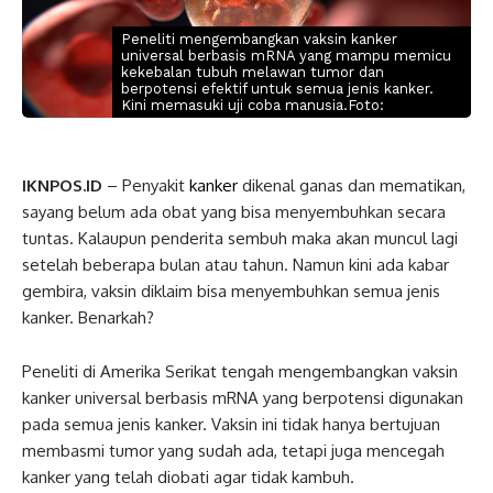
Peneliti mengembangkan vaksin kanker
universal berbasis mRNA yang mampu memicu
kekebalan tubuh melawan tumor dan
berpotensi efektif untuk semua jenis kanker.
Kini memasuki uji coba manusia.Foto:
IKNPOS.ID
– Penyakit
kanker
dikenal ganas dan mematikan,
sayang belum ada obat yang bisa menyembuhkan secara
tuntas. Kalaupun penderita sembuh maka akan muncul lagi
setelah beberapa bulan atau tahun. Namun kini ada kabar
gembira, vaksin diklaim bisa menyembuhkan semua jenis
kanker. Benarkah?
Peneliti di Amerika Serikat tengah mengembangkan vaksin
kanker universal berbasis mRNA yang berpotensi digunakan
pada semua jenis kanker. Vaksin ini tidak hanya bertujuan
membasmi tumor yang sudah ada, tetapi juga mencegah
kanker yang telah diobati agar tidak kambuh.