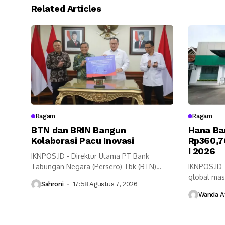
Related Articles
Ragam
Ragam
BTN dan BRIN Bangun
Hana Ba
Kolaborasi Pacu Inovasi
Rp360,7
I 2026
IKNPOS.ID - Direktur Utama PT Bank
Tabungan Negara (Persero) Tbk (BTN)
IKNPOS.ID 
Nixon...
global mas
Sahroni
17:58 Agustus 7, 2026
Bank KEB H
Wanda Af