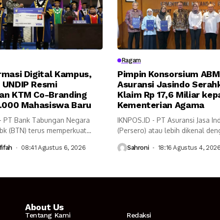
Ragam
rmasi Digital Kampus,
Pimpin Konsorsium ABM
 UNDIP Resmi
Asuransi Jasindo Serah
an KTM Co-Branding
Klaim Rp 17,6 Miliar ke
7.000 Mahasiswa Baru
Kementerian Agama
- PT Bank Tabungan Negara
IKNPOS.ID - PT Asuransi Jasa In
Tbk (BTN) terus memperkuat
(Persero) atau lebih dikenal de
Asuransi...
ifah
08:41 Agustus 6, 2026
Sahroni
18:16 Agustus 4, 202
About Us
Tentang Kami
Redaksi