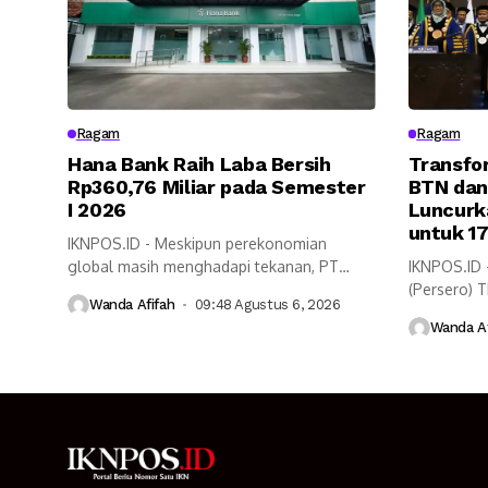
Ragam
Ragam
Hana Bank Raih Laba Bersih
Transfo
Rp360,76 Miliar pada Semester
BTN dan
I 2026
Luncurk
untuk 1
IKNPOS.ID - Meskipun perekonomian
global masih menghadapi tekanan, PT
IKNPOS.ID 
Bank KEB Hana...
(Persero) 
Wanda Afifah
09:48 Agustus 6, 2026
peran...
Wanda Af