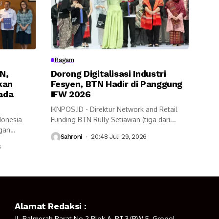
Ragam
N,
Dorong Digitalisasi Industri
kan
Fesyen, BTN Hadir di Panggung
pada
IFW 2026
IKNPOS.ID - Direktur Network and Retail
donesia
Funding BTN Rully Setiawan (tiga dari...
ngan
Sahroni
20:48 Juli 29, 2026
6
Alamat Redaksi :
Jl. Palmerah Barat No.2 Blok A, RT.3/RW.5, Grogol