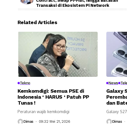
Contract, Swap Pi-Fiat, hingga Batasan
Transaksi di Ekosistem Pi Network
Related Articles
Tekno
News
Tek
Kemkomdigi: Semua PSE di
Galaxy S
Indonesia ‘ HARUS ‘ Patuh PP
Peromba
Tunas !
dan Bate
Peraturan wajib kemkomdigi
Galaxy S27
Dimas
09:32 Mei 21, 2026
Dimas