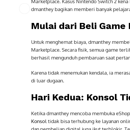
Marketplace. Kasus Nintendo Switch 2 kena
dmanthey bagikan memberi banyak pelajara
Mulai dari Beli Game
Untuk menghemat biaya, dmanthey membeli 
Marketplace. Secara fisik, semua game terli
berhasil mengunduh pembaruan saat perta
Karena tidak menemukan kendala, ia meras
di luar dugaan.
Hari Kedua: Konsol T
Ketika dmanthey mencoba membuka eShop ke
Konsol
tidak bisa terhubung ke layanan onlin
dan pembelian digital juga ikut terblokir. T