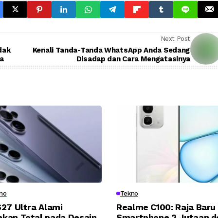
Next Post
dak
Kenali Tanda-Tanda WhatsApp Anda Sedang
ya
Disadap dan Cara Mengatasinya
no
Tekno
27 Ultra Alami
Realme C100: Raja Baru
kan Total pada Desain
Smartphone 2 Jutaan d