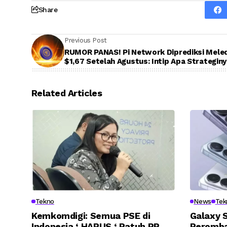
Share
Previous Post
RUMOR PANAS! Pi Network Diprediksi Mele
$1,67 Setelah Agustus: Intip Apa Strategin
Related Articles
Tekno
News
Tek
Kemkomdigi: Semua PSE di
Galaxy S
Indonesia ‘ HARUS ‘ Patuh PP
Peromba