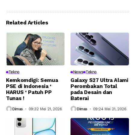
Proyek Peningkatan
Panas dan Hujan:
Kualitas Jalan KIPP
Paling Populer dan
IKN
Harga Bervariasi!
Related Articles
Tekno
News
Tekno
Kemkomdigi: Semua
Galaxy S27 Ultra Alami
PSE di Indonesia ‘
Perombakan Total
HARUS ‘ Patuh PP
pada Desain dan
Tunas !
Baterai
Dimas
09:32 Mei 21, 2026
Dimas
09:24 Mei 21, 2026