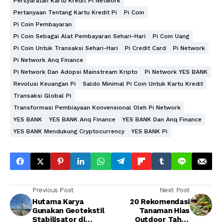
Persyaratan Kartu Kredit Pi Network
Pertanyaan Tentang Kartu Kredit Pi
Pi Coin
Pi Coin Pembayaran
Pi Coin Sebagai Alat Pembayaran Sehari-Hari
Pi Coin Uang
Pi Coin Untuk Transaksi Sehari-Hari
Pi Credit Card
Pi Network
Pi Network Anq Finance
Pi Network Dan Adopsi Mainstream Kripto
Pi Network YES BANK
Revolusi Keuangan Pi
Saldo Minimal Pi Coin Untuk Kartu Kredit
Transaksi Global Pi
Transformasi Pembiayaan Konvensional Oleh Pi Network
YES BANK
YES BANK Anq Finance
YES BANK Dan Anq Finance
YES BANK Mendukung Cryptocurrency
YES BANK Pi
Previous Post
Next Post
Hutama Karya
20 Rekomendasi
Gunakan Geotekstil
Tanaman Hias
Stabilisator di
Outdoor Tahan