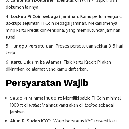
Lampirkan Dokumen:
Identitas diri (KTP/Paspor) dan
dokumen lainnya.
Lockup Pi Coin sebagai Jaminan:
Kamu perlu mengunci
(lockup) sejumlah Pi Coin sebagai jaminan. Mekanismenya
mirip kartu kredit konvensional yang membutuhkan jaminan
tunai.
Tunggu Persetujuan:
Proses persetujuan sekitar 3-5 hari
kerja.
Kartu Dikirim ke Alamat:
Fisik Kartu Kredit Pi akan
dikirimkan ke alamat yang kamu daftarkan.
Persyaratan Wajib
Saldo Pi Minimal 1000 π:
Memiliki saldo Pi Coin minimal
1000 π di
wallet
Mainnet yang akan di-
lockup
sebagai
jaminan.
Akun Pi Sudah KYC:
Wajib berstatus KYC terverifikasi.