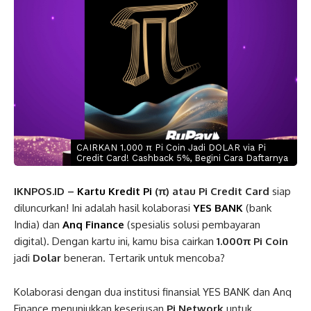
CAIRKAN 1.000 π Pi Coin Jadi DOLAR via Pi
Credit Card! Cashback 5%, Begini Cara Daftarnya
IKNPOS.ID –
Kartu Kredit Pi
(π) atau Pi Credit Card
siap
diluncurkan! Ini adalah hasil kolaborasi
YES BANK
(bank
India) dan
Anq Finance
(spesialis solusi pembayaran
digital). Dengan kartu ini, kamu bisa cairkan
1.000π Pi Coin
jadi
Dolar
beneran. Tertarik untuk mencoba?
Kolaborasi dengan dua institusi finansial YES BANK dan Anq
Finance menunjukkan keseriusan
Pi Network
untuk