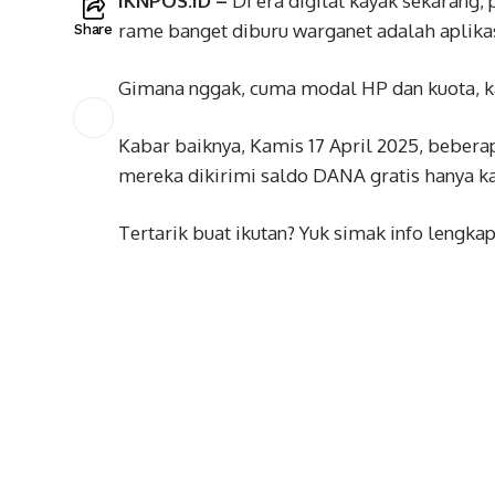
IKNPOS.ID –
Di era digital kayak sekarang,
rame banget diburu warganet adalah aplikas
Share
Gimana nggak, cuma modal HP dan kuota, ka
Kabar baiknya, Kamis 17 April 2025, beber
mereka dikirimi saldo DANA gratis hanya ka
Tertarik buat ikutan? Yuk simak info lengkap