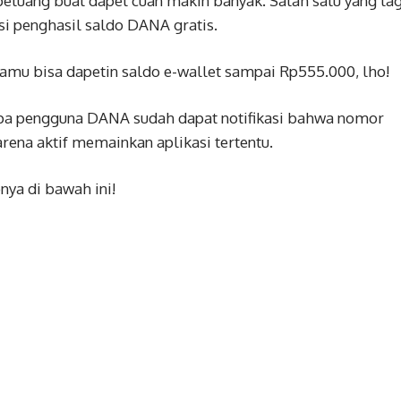
 peluang buat dapet cuan makin banyak. Salah satu yang lag
i penghasil saldo DANA gratis.
mu bisa dapetin saldo e-wallet sampai Rp555.000, lho!
apa pengguna DANA sudah dapat notifikasi bahwa nomor
rena aktif memainkan aplikasi tertentu.
nya di bawah ini!