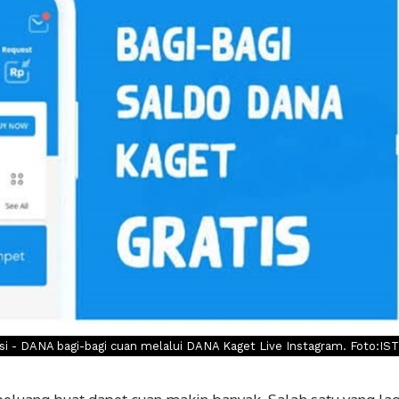
asi - DANA bagi-bagi cuan melalui DANA Kaget Live Instagram. Foto:IST