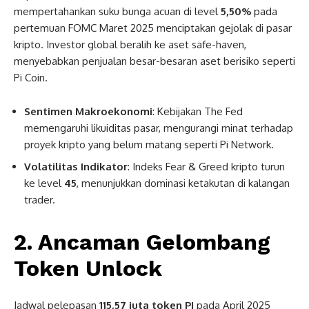
mempertahankan suku bunga acuan di level
5,50%
pada
pertemuan FOMC Maret 2025 menciptakan gejolak di pasar
kripto. Investor global beralih ke aset safe-haven,
menyebabkan penjualan besar-besaran aset berisiko seperti
Pi Coin.
Sentimen Makroekonomi
: Kebijakan The Fed
memengaruhi likuiditas pasar, mengurangi minat terhadap
proyek kripto yang belum matang seperti Pi Network.
Volatilitas Indikator
: Indeks Fear & Greed kripto turun
ke level
45
, menunjukkan dominasi ketakutan di kalangan
trader.
2. Ancaman Gelombang
Token Unlock
Jadwal pelepasan
115,57 juta token PI
pada April 2025