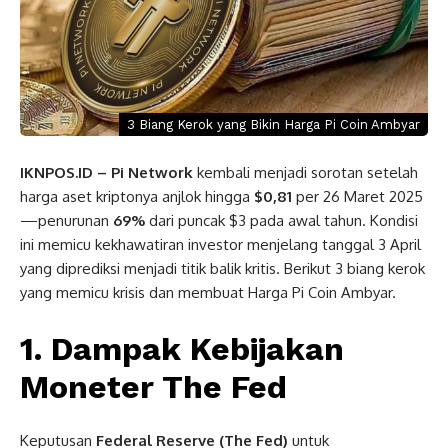
3 Biang Kerok yang Bikin Harga Pi Coin Ambyar
IKNPOS.ID – Pi Network
kembali menjadi sorotan setelah
harga aset kriptonya anjlok hingga
$0,81
per 26 Maret 2025
—penurunan
69%
dari puncak $3 pada awal tahun. Kondisi
ini memicu kekhawatiran investor menjelang tanggal 3 April
yang diprediksi menjadi titik balik kritis. Berikut 3 biang kerok
yang memicu krisis dan membuat Harga Pi Coin Ambyar.
1. Dampak Kebijakan
Moneter The Fed
Keputusan
Federal Reserve (The Fed)
untuk