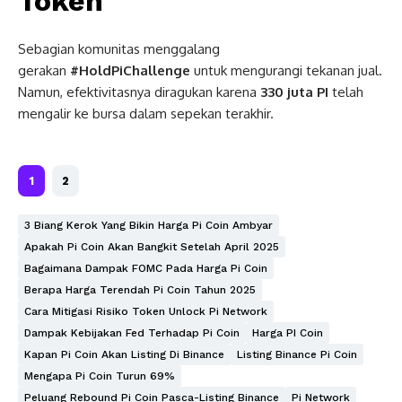
Token
Sebagian komunitas menggalang
gerakan
#HoldPiChallenge
untuk mengurangi tekanan jual.
Namun, efektivitasnya diragukan karena
330 juta PI
telah
mengalir ke bursa dalam sepekan terakhir.
1
2
3 Biang Kerok Yang Bikin Harga Pi Coin Ambyar
Apakah Pi Coin Akan Bangkit Setelah April 2025
Bagaimana Dampak FOMC Pada Harga Pi Coin
Berapa Harga Terendah Pi Coin Tahun 2025
Cara Mitigasi Risiko Token Unlock Pi Network
Dampak Kebijakan Fed Terhadap Pi Coin
Harga PI Coin
Kapan Pi Coin Akan Listing Di Binance
Listing Binance Pi Coin
Mengapa Pi Coin Turun 69%
Peluang Rebound Pi Coin Pasca-Listing Binance
Pi Network