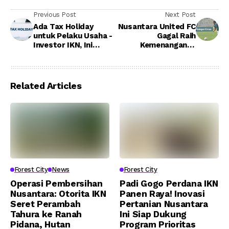
Previous Post
Next Post
Ada Tax Holiday
Nusantara United FC
untuk Pelaku Usaha -
Gagal Raih
Investor IKN, Ini
Kemenangan di
Aturan dan
Stadion Kebo Giro
Kriterianya
Related Articles
Forest City
News
Forest City
Operasi Pembersihan
Padi Gogo Perdana IKN
Nusantara: Otorita IKN
Panen Raya! Inovasi
Seret Perambah
Pertanian Nusantara
Tahura ke Ranah
Ini Siap Dukung
Pidana, Hutan
Program Prioritas