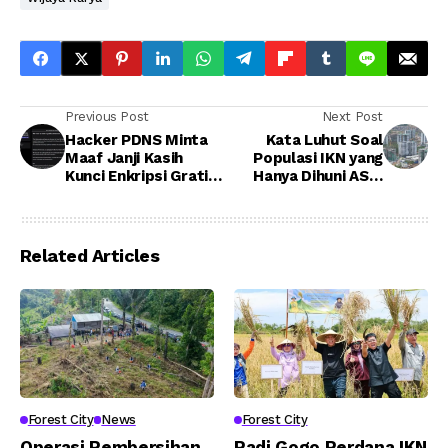
Previous Post
Next Post
Hacker PDNS Minta
Kata Luhut Soal
Maaf Janji Kasih
Populasi IKN yang
Kunci Enkripsi Gratis,
Hanya Dihuni ASN,
Kasihan pada
TNI/Polri
Indonesia?
Related Articles
Forest City
News
Forest City
Operasi Pembersihan
Padi Gogo Perdana IKN