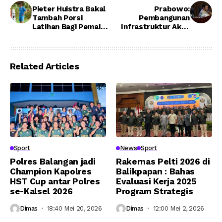
Pieter Huistra Bakal
Prabowo:
Tambah Porsi
Pembangunan
Latihan Bagi Pemain
Infrastruktur Akan
yang Telat Bergabung
Sia-Sia Jika Negara
Gagal Lindungi
Rakyat
Related Articles
Sport
News
Sport
Polres Balangan jadi
Rakernas Pelti 2026 di
Champion Kapolres
Balikpapan : Bahas
HST Cup antar Polres
Evaluasi Kerja 2025
se-Kalsel 2026
Program Strategis
Dimas
18:40 Mei 20, 2026
Dimas
12:00 Mei 2, 2026