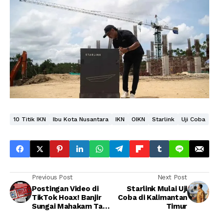
10 Titik IKN
Ibu Kota Nusantara
IKN
OIKN
Starlink
Uji Coba
Previous Post
Next Post
Postingan Video di
Starlink Mulai Uji
TikTok Hoax! Banjir
Coba di Kalimantan
Sungai Mahakam Tak
Timur
Berdampak ke IKN