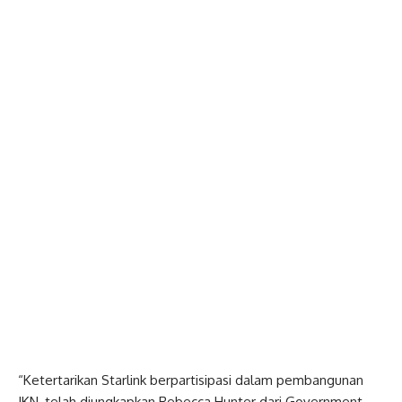
“Ketertarikan Starlink berpartisipasi dalam pembangunan
IKN, telah diungkapkan Rebecca Hunter dari Government